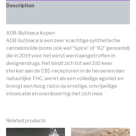
Description
Additional information
ADB-Butinaca kopen
ADB-butinaca is een zeer krachtige synthetische
cannabinoïde (soms ook wel “Spice” of “K2” genoemd)
die in 2019 voor het eerst werd aangetroffen in
designerdrugs. Het bindt zich tot wel 100 keer
sterker aan de CB1-receptoren in de hersenen dan
natuurlijke THC, werkt als een volledige agonist en
brengt een hoog risico op ernstige, onvrijwillige
intoxicatie en overdosering met zich mee.
Related products
Price
Price
This
This
range:
range: