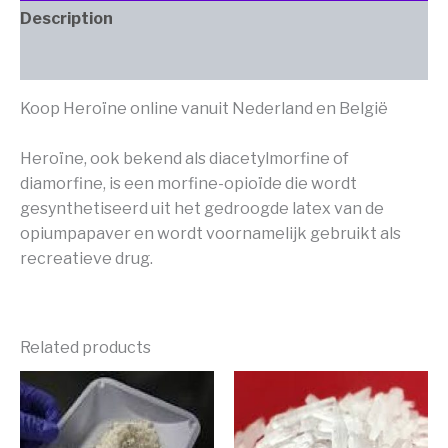
Description
Additional information
Koop Heroïne online vanuit Nederland en België
Heroïne, ook bekend als diacetylmorfine of
diamorfine, is een morfine-opioïde die wordt
gesynthetiseerd uit het gedroogde latex van de
opiumpapaver en wordt voornamelijk gebruikt als
recreatieve drug.
Related products
Price
Price
This
This
range:
range:
product
produc
€ 180,00
€ 170,
has
has
through
throu