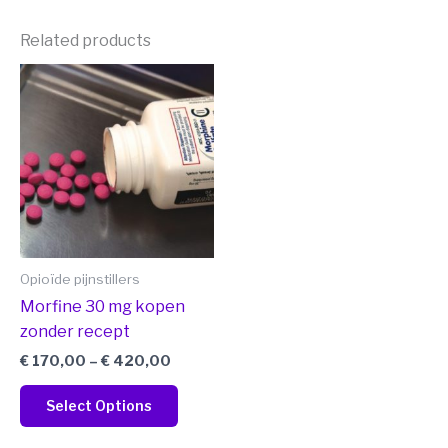
Related products
Price
This
range:
product
€ 170,00
has
through
€ 420,00
multiple
variants.
The
options
may
be
Opioïde pijnstillers
chosen
Morfine 30 mg kopen
on
zonder recept
the
€
170,00
–
€
420,00
product
page
Select Options